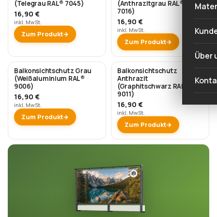
Balk
(Telegrau RAL® 7045)
(Anthrazitgrau RAL®
Sich
Mater
Grün
7016)
16,90 €
Farb
16,90 €
inkl. MwSt.
Sich
Grau
Mate
Kund
inkl. MwSt.
Zum Produkt
Ratt
Zum Produkt
Sich
Brau
Über 
Balk
Schw
Balkonsichtschutz Grau
Balkonsichtschutz
Insp
(Weißaluminium RAL®
Anthrazit
Konta
Sich
9006)
(Graphitschwarz RAL®
Weiß
9011)
16,90 €
Was 
16,90 €
Zaun
inkl. MwSt.
inkl. MwSt.
Zum Produkt
Was 
Zum Produkt
aus?