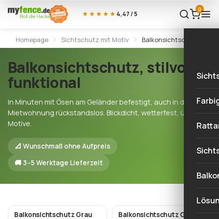
0
★★★★★
4,47 / 5
Homepage
Sichtschutz mit Motiv
Balkonsichtschutz
Balkonsichtschutz, stilvoll &
Sicht
funktional
Sich
Farbi
In Minuten mit Ösen am Geländer befestigt, auch in der
Mietwohnung rückstandslos. Blickdicht, wetterfest, über 150
Natu
Gelb
Motive.
Ratta
Stei
Oran
📐 Wunschmaß ohne Aufpreis
Sich
Sicht
Meta
🚚 3–5 Werktage Lieferzeit
Rot
Sich
Natu
Balko
Holz
Lila
Sich
Holz
Lösu
Land
Blau
Stei
Balkonsichtschutz Grau
Balkonsichtschutz Grau