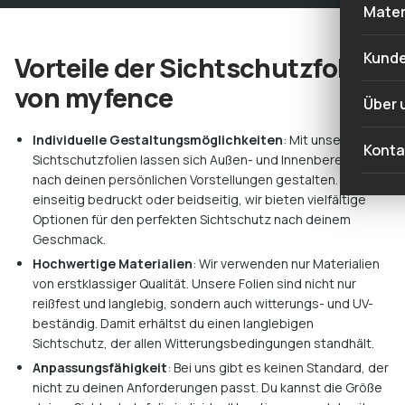
Balk
Sich
Mater
Grün
Farb
Sich
Grau
Mate
Kund
Vorteile der Sichtschutzfolien
Ratt
Sich
von myfence
Brau
Über 
Balk
Schw
Individuelle Gestaltungsmöglichkeiten
: Mit unseren
Insp
Konta
Sich
Sichtschutzfolien lassen sich Außen- und Innenbereiche
Weiß
nach deinen persönlichen Vorstellungen gestalten. Egal, ob
Was 
Zaun
einseitig bedruckt oder beidseitig, wir bieten vielfältige
Optionen für den perfekten Sichtschutz nach deinem
Was 
Geschmack.
aus?
Hochwertige Materialien
: Wir verwenden nur Materialien
von erstklassiger Qualität. Unsere Folien sind nicht nur
reißfest und langlebig, sondern auch witterungs- und UV-
beständig. Damit erhältst du einen langlebigen
Sichtschutz, der allen Witterungsbedingungen standhält.
Anpassungsfähigkeit
: Bei uns gibt es keinen Standard, der
nicht zu deinen Anforderungen passt. Du kannst die Größe