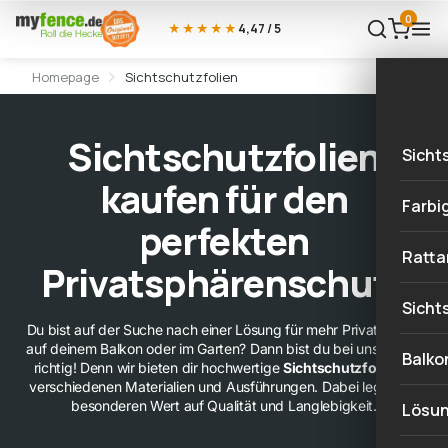
0
★★★★★
4,47 / 5
Homepage
Sichtschutzfolien
Sichtschutzfolien
Sicht
kaufen für den
Sich
Farbi
perfekten
Natu
Gelb
Ratta
Privatsphärenschutz
Stei
Oran
Sich
Sicht
Meta
Du bist auf der Suche nach einer Lösung für mehr Privatsphäre
Rot
Sich
auf deinem Balkon oder im Garten? Dann bist du bei uns genau
Natu
Balko
richtig! Denn wir bieten dir hochwertige
Sichtschutzfolien
in
Holz
Lila
Sich
verschiedenen Materialien und Ausführungen. Dabei legen wir
Holz
besonderen Wert auf Qualität und Langlebigkeit.
Lösu
Land
Blau
Stei