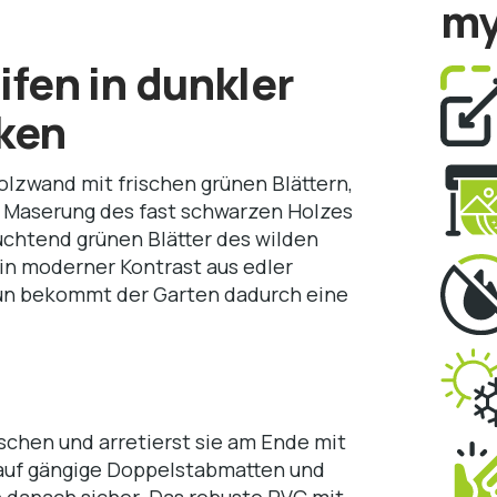
my
ifen in dunkler
nken
olzwand mit frischen grünen Blättern,
fe Maserung des fast schwarzen Holzes
euchtend grünen Blätter des wilden
in moderner Kontrast aus edler
un bekommt der Garten dadurch eine
schen und arretierst sie am Ende mit
auf gängige Doppelstabmatten und
 danach sicher. Das robuste PVC mit