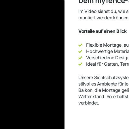
Dein myfence-S
Im Video siehst du, wie 
montiert werden können,
Vorteile auf einen Blick
Flexible Montage, a
Hochwertige Material
Verschiedene Designs
Ideal für Garten, Ter
Unsere Sichtschutzsystem
stilvolles Ambiente für 
Balkon, die Montage gel
Wetter stand. So erhälts
verbindet.