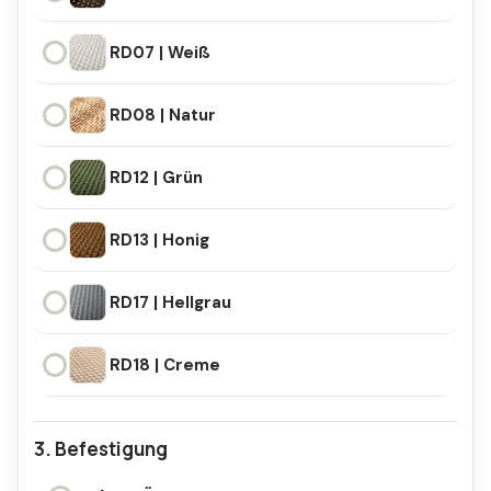
RD06 | Braun-Schwarz
RD07 | Weiß
RD07 | Weiß
RD08 | Natur
RD08 | Natur
RD12 | Grün
RD12 | Grün
RD13 | Honig
RD13 | Honig
RD17 | Hellgrau
RD17 | Hellgrau
RD18 | Creme
RD18 | Creme
Befestigung