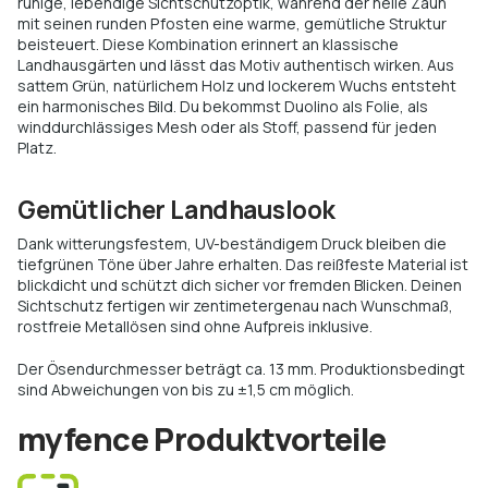
ruhige, lebendige Sichtschutzoptik, während der helle Zaun
mit seinen runden Pfosten eine warme, gemütliche Struktur
beisteuert. Diese Kombination erinnert an klassische
Landhausgärten und lässt das Motiv authentisch wirken. Aus
sattem Grün, natürlichem Holz und lockerem Wuchs entsteht
ein harmonisches Bild. Du bekommst Duolino als Folie, als
winddurchlässiges Mesh oder als Stoff, passend für jeden
Platz.
Gemütlicher Landhauslook
Dank witterungsfestem, UV-beständigem Druck bleiben die
tiefgrünen Töne über Jahre erhalten. Das reißfeste Material ist
blickdicht und schützt dich sicher vor fremden Blicken. Deinen
Sichtschutz fertigen wir zentimetergenau nach Wunschmaß,
rostfreie Metallösen sind ohne Aufpreis inklusive.
Der Ösendurchmesser beträgt ca. 13 mm. Produktionsbedingt
sind Abweichungen von bis zu ±1,5 cm möglich.
myfence Produktvorteile